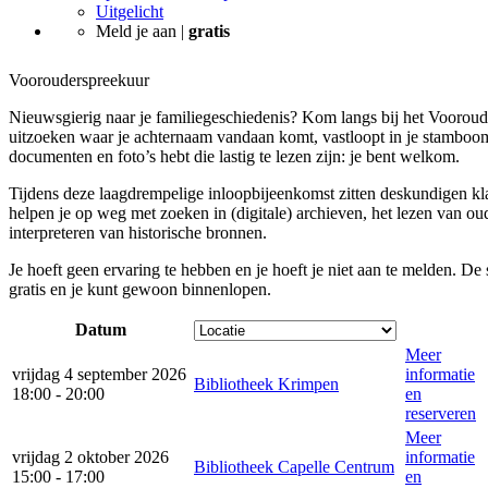
Uitgelicht
Meld je aan |
gratis
Voorouderspreekuur
Nieuwsgierig naar je familiegeschiedenis? Kom langs bij het Vooroud
uitzoeken waar je achternaam vandaan komt, vastloopt in je stambo
documenten en foto’s hebt die lastig te lezen zijn: je bent welkom.
Tijdens deze laagdrempelige inloopbijeenkomst zitten deskundigen kl
helpen je op weg met zoeken in (digitale) archieven, het lezen van ou
interpreteren van historische bronnen.
Je hoeft geen ervaring te hebben en je hoeft je niet aan te melden. De
gratis en je kunt gewoon binnenlopen.
Datum
Meer
vrijdag 4 september 2026
informatie
Bibliotheek Krimpen
18:00 - 20:00
en
reserveren
Meer
vrijdag 2 oktober 2026
informatie
Bibliotheek Capelle Centrum
15:00 - 17:00
en