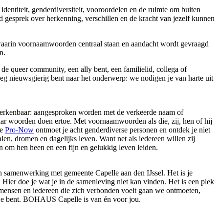
entiteit, genderdiversiteit, vooroordelen en de ruimte om buiten
nd gesprek over herkenning, verschillen en de kracht van jezelf kunnen
aarin voornaamwoorden centraal staan en aandacht wordt gevraagd
n.
de queer community, een ally bent, een familielid, collega of
g nieuwsgierig bent naar het onderwerp: we nodigen je van harte uit
s herkenbaar: aangesproken worden met de verkeerde naam of
r woorden doen ertoe. Met voornaamwoorden als die, zij, hen of hij
ie
Pro-Now
ontmoet je acht genderdiverse personen en ontdek je niet
n, dromen en dagelijks leven. Want net als iedereen willen zij
 om hen heen en een fijn en gelukkig leven leiden.
n samenwerking met gemeente Capelle aan den IJssel. Het is je
. Hier doe je wat je in de samenleving niet kan vinden. Het is een plek
 mensen en iedereen die zich verbonden voelt gaan we ontmoeten,
ie je bent. BOHAUS Capelle is van én voor jou.