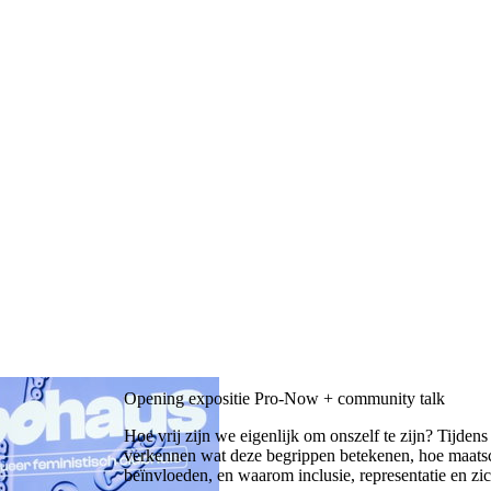
Opening expositie Pro-Now + community talk
Hoe vrij zijn we eigenlijk om onszelf te zijn? Tijde
verkennen wat deze begrippen betekenen, hoe maatsc
beïnvloeden, en waarom inclusie, representatie en zic