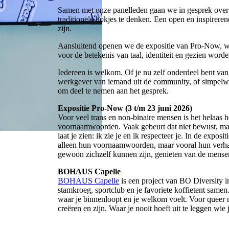
Samen met onze panelleden gaan we in gesprek over id
traditionele hokjes te denken. Een open en inspirere
zijn.
Aansluitend openen we de expositie van Pro-Now, w
voor de betekenis van taal, identiteit en gezien worde
Iedereen is welkom. Of je nu zelf onderdeel bent van 
werkgever van iemand uit de community, of simpelwe
om deel te nemen aan het gesprek.
Expositie Pro-Now (3 t/m 23 juni 2026)
Voor veel trans en non-binaire mensen is het helaa
voornaamwoorden. Vaak gebeurt dat niet bewust, maa
laat je zien: ik zie je en ik respecteer je. In de exposit
alleen hun voornaamwoorden, maar vooral hun verhale
gewoon zichzelf kunnen zijn, genieten van de mensen
BOHAUS Capelle
BOHAUS Capelle
is een project van BO Diversity i
stamkroeg, sportclub en je favoriete koffietent samen
waar je binnenloopt en je welkom voelt. Voor queer
creëren en zijn. Waar je nooit hoeft uit te leggen w