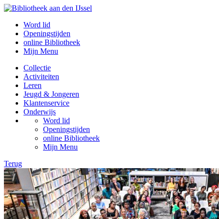
Word lid
Openingstijden
online Bibliotheek
Mijn Menu
Collectie
Activiteiten
Leren
Jeugd & Jongeren
Klantenservice
Onderwijs
Word lid
Openingstijden
online Bibliotheek
Mijn Menu
Terug