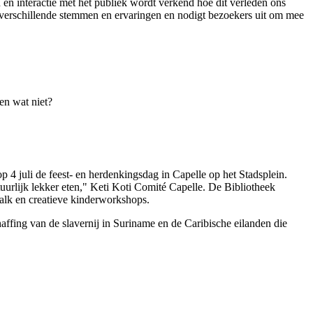
en interactie met het publiek wordt verkend hoe dit verleden ons
r verschillende stemmen en ervaringen en nodigt bezoekers uit om mee
en wat niet?
.
p 4 juli de feest- en herdenkingsdag in Capelle op het Stadsplein.
uurlijk lekker eten," Keti Koti Comité Capelle. De Bibliotheek
talk en creatieve kinderworkshops.
haffing van de slavernij in Suriname en de Caribische eilanden die