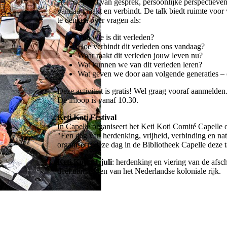
Aan de hand van gesprek, persoonlijke perspectieven 
vandaag raakt en verbindt. De talk biedt ruimte voo
te denken over vragen als:
Van wie is dit verleden?
Hoe verbindt dit verleden ons vandaag?
Waar raakt dit verleden jouw leven nu?
Wat kunnen we van dit verleden leren?
Wat geven we door aan volgende generaties – 
Deze activiteit is gratis! Wel graag vooraf aanmelden
De inloop is vanaf 10.30.
Keti Koti Festival
In Capelle organiseert het Keti Koti Comité Capelle o
"Een dag van herdenking, vrijheid, verbinding en nat
organiseert deze dag in de Bibliotheek Capelle deze 
Keti Koti - 1 juli
: herdenking en viering van de afsc
deel uitmaakten van het Nederlandse koloniale rijk.