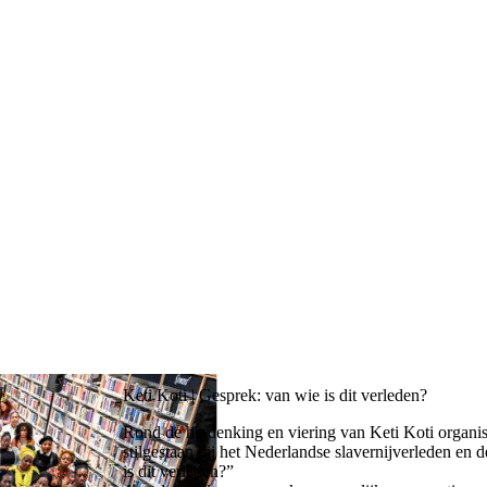
Keti Koti | Gesprek: van wie is dit verleden?
Rond de herdenking en viering van Keti Koti organise
stilgestaan bij het Nederlandse slavernijverleden en 
is dit verleden?”