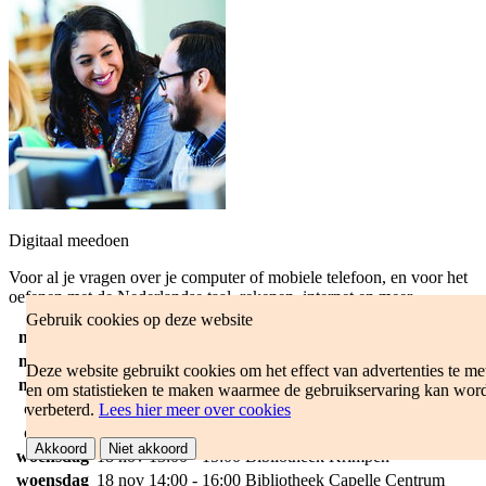
Digitaal meedoen
Voor al je vragen over je computer of mobiele telefoon, en voor het
oefenen met de Nederlandse taal, rekenen, internet en meer.
Gebruik cookies op deze website
maandag
16 nov
10:00 - 12:00
Bibliotheek Capelle Centrum
maandag
16 nov
13:00 - 15:00
Bibliotheek Krimpen
Deze website gebruikt cookies om het effect van advertenties te me
maandag
16 nov
14:00 - 16:00
Bibliotheek Capelle Centrum
en om statistieken te maken waarmee de gebruikservaring kan wor
dinsdag
17 nov
13:00 - 15:00
Bibliotheek Krimpen
verbeterd.
Lees hier meer over cookies
dinsdag
17 nov
14:00 - 16:00
Bibliotheek Capelle Centrum
Akkoord
Niet akkoord
woensdag
18 nov
13:00 - 15:00
Bibliotheek Krimpen
woensdag
18 nov
14:00 - 16:00
Bibliotheek Capelle Centrum