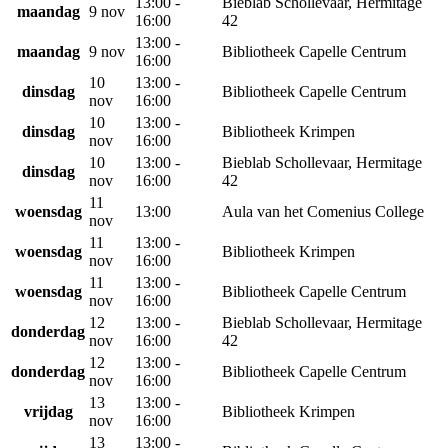
13:00 -
Bieblab Schollevaar, Hermitage
maandag
9 nov
16:00
42
13:00 -
maandag
9 nov
Bibliotheek Capelle Centrum
16:00
10
13:00 -
dinsdag
Bibliotheek Capelle Centrum
nov
16:00
10
13:00 -
dinsdag
Bibliotheek Krimpen
nov
16:00
10
13:00 -
Bieblab Schollevaar, Hermitage
dinsdag
nov
16:00
42
11
woensdag
13:00
Aula van het Comenius College
nov
11
13:00 -
woensdag
Bibliotheek Krimpen
nov
16:00
11
13:00 -
woensdag
Bibliotheek Capelle Centrum
nov
16:00
12
13:00 -
Bieblab Schollevaar, Hermitage
donderdag
nov
16:00
42
12
13:00 -
donderdag
Bibliotheek Capelle Centrum
nov
16:00
13
13:00 -
vrijdag
Bibliotheek Krimpen
nov
16:00
13
13:00 -