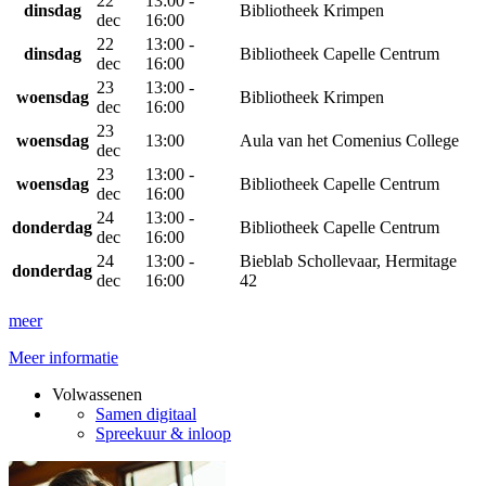
22
13:00 -
dinsdag
Bibliotheek Krimpen
dec
16:00
22
13:00 -
dinsdag
Bibliotheek Capelle Centrum
dec
16:00
23
13:00 -
woensdag
Bibliotheek Krimpen
dec
16:00
23
woensdag
13:00
Aula van het Comenius College
dec
23
13:00 -
woensdag
Bibliotheek Capelle Centrum
dec
16:00
24
13:00 -
donderdag
Bibliotheek Capelle Centrum
dec
16:00
24
13:00 -
Bieblab Schollevaar, Hermitage
donderdag
dec
16:00
42
meer
Meer informatie
Volwassenen
Samen digitaal
Spreekuur & inloop