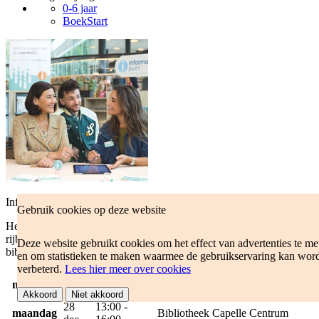
0-6 jaar
BoekStart
Informatiepunt Digitale Overheid
Gebruik cookies op deze website
Heb je vragen over de Digitale Overheid, zoals het verlengen van je
rijbewijs of het aanvragen van een DigiD? Kom langs in de
Deze website gebruikt cookies om het effect van advertenties te me
bibliotheek.
en om statistieken te maken waarmee de gebruikservaring kan wor
verbeterd.
Lees hier meer over cookies
28
13:00 -
Bieblab Schollevaar, Hermitage
maandag
dec
16:00
42
Akkoord
Niet akkoord
28
13:00 -
maandag
Bibliotheek Capelle Centrum