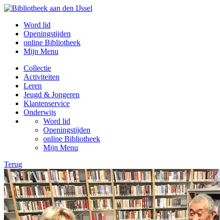
Word lid
Openingstijden
online Bibliotheek
Mijn Menu
Collectie
Activiteiten
Leren
Jeugd & Jongeren
Klantenservice
Onderwijs
Word lid
Openingstijden
online Bibliotheek
Mijn Menu
Terug