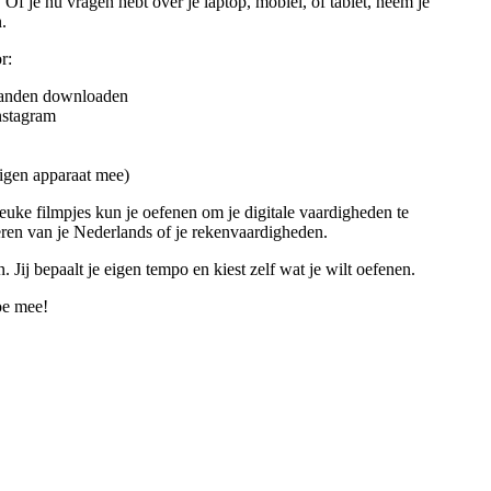
 Of je nu vragen hebt over je laptop, mobiel, of tablet, neem je
.
r:
standen downloaden
nstagram
 eigen apparaat mee)
leuke filmpjes kun je oefenen om je digitale vaardigheden te
eren van je Nederlands of je rekenvaardigheden.
. Jij bepaalt je eigen tempo en kiest zelf wat je wilt oefenen.
oe mee!