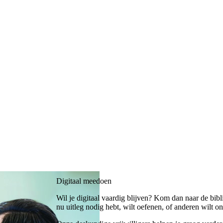
Digitaal meedoen
Wil je digitaal vaardig blijven? Kom dan naar de bibli
nu uitleg nodig hebt, wilt oefenen, of anderen wilt on