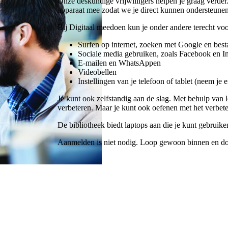
Onze deskundige vrijwilligers helpen je graag verder.
apparaat mee zodat we je direct kunnen ondersteunen
Bij Digitaal meedoen kun je onder andere terecht voo
Surfen op internet, zoeken met Google en be
Sociale media gebruiken, zoals Facebook en I
E-mailen en WhatsAppen
Videobellen
Instellingen van je telefoon of tablet (neem je
Je kunt ook zelfstandig aan de slag. Met behulp van 
verbeteren. Maar je kunt ook oefenen met het verbet
De bibliotheek biedt laptops aan die je kunt gebruiken
Aanmelden is niet nodig. Loop gewoon binnen en d