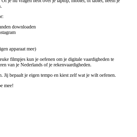
 Of je nu vragen hebt over je laptop, mobiel, of tablet, neem je
.
r:
standen downloaden
nstagram
 eigen apparaat mee)
leuke filmpjes kun je oefenen om je digitale vaardigheden te
eren van je Nederlands of je rekenvaardigheden.
. Jij bepaalt je eigen tempo en kiest zelf wat je wilt oefenen.
oe mee!