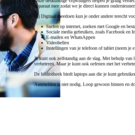
Onze deskundige vrijwilligers helpen je graag verder.
apparaat mee zodat we je direct kunnen ondersteunen
Bij Digitaal meedoen kun je onder andere terecht voo
Surfen op internet, zoeken met Google en be
Sociale media gebruiken, zoals Facebook en I
E-mailen en WhatsAppen
Videobellen
Instellingen van je telefoon of tablet (neem je
Je kunt ook zelfstandig aan de slag. Met behulp van 
verbeteren. Maar je kunt ook oefenen met het verbet
De bibliotheek biedt laptops aan die je kunt gebruiken
Aanmelden is niet nodig. Loop gewoon binnen en d