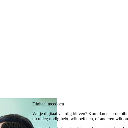
Digitaal meedoen
Wil je digitaal vaardig blijven? Kom dan naar de bibli
nu uitleg nodig hebt, wilt oefenen, of anderen wilt on