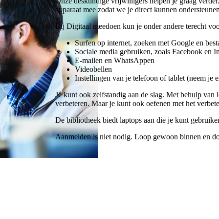
Onze deskundige vrijwilligers helpen je graag verder.
apparaat mee zodat we je direct kunnen ondersteunen
Bij Digitaal meedoen kun je onder andere terecht voo
Surfen op internet, zoeken met Google en be
Sociale media gebruiken, zoals Facebook en I
E-mailen en WhatsAppen
Videobellen
Instellingen van je telefoon of tablet (neem je
Je kunt ook zelfstandig aan de slag. Met behulp van 
verbeteren. Maar je kunt ook oefenen met het verbet
De bibliotheek biedt laptops aan die je kunt gebruiken
Aanmelden is niet nodig. Loop gewoon binnen en d