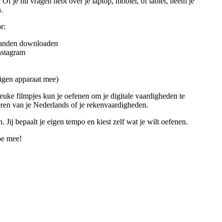
 Of je nu vragen hebt over je laptop, mobiel, of tablet, neem je
.
r:
standen downloaden
nstagram
 eigen apparaat mee)
leuke filmpjes kun je oefenen om je digitale vaardigheden te
eren van je Nederlands of je rekenvaardigheden.
. Jij bepaalt je eigen tempo en kiest zelf wat je wilt oefenen.
oe mee!