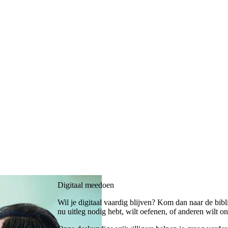
Digitaal meedoen
Wil je digitaal vaardig blijven? Kom dan naar de bibli
nu uitleg nodig hebt, wilt oefenen, of anderen wilt on