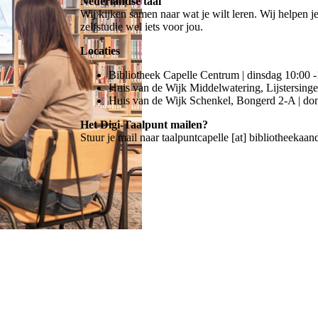
Nederlandse taal
Wij kijken samen naar wat je wilt leren. Wij helpen j
zelfstudie wel iets voor jou.
Locaties
Bibliotheek Capelle Centrum | dinsdag 10:00 
Huis van de Wijk Middelwatering, Lijstersingel
Huis van de Wijk Schenkel, Bongerd 2-A | don
Het Digi-Taalpunt mailen?
Stuur je mail naar
taalpuntcapelle [at] bibliotheekaand