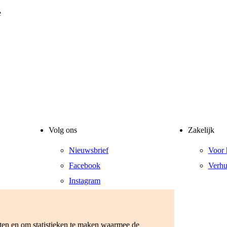
e
Volg ons
Zakelijk
Nieuwsbrief
Voor 
Facebook
Verhu
Instagram
LinkedIn
YouTube
eten en om statistieken te maken waarmee de