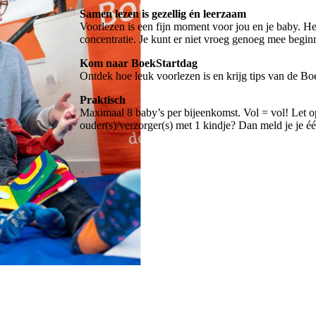
Samen lezen is gezellig én leerzaam
Voorlezen is een fijn moment voor jou en je baby. Het
concentratie. Je kunt er niet vroeg genoeg mee begin
Kom naar BoekStartdag
Ontdek hoe leuk voorlezen is en krijg tips van de Boe
Praktisch
Maximaal 8 baby’s per bijeenkomst. Vol = vol! Let op
ouder(s)/verzorger(s) met 1 kindje? Dan meld je je éé