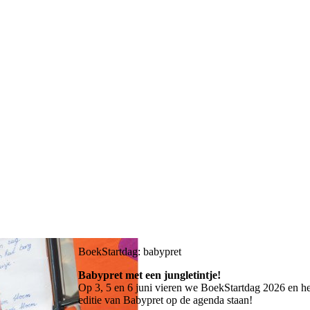
BoekStartdag: babypret
Babypret met een jungletintje!
Op 3, 5 en 6 juni vieren we BoekStartdag 2026 en het
editie van Babypret op de agenda staan!