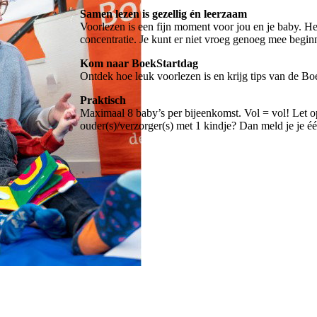
Samen lezen is gezellig én leerzaam
Voorlezen is een fijn moment voor jou en je baby. Het
concentratie. Je kunt er niet vroeg genoeg mee begin
Kom naar BoekStartdag
Ontdek hoe leuk voorlezen is en krijg tips van de Boe
Praktisch
Maximaal 8 baby’s per bijeenkomst. Vol = vol! Let op
ouder(s)/verzorger(s) met 1 kindje? Dan meld je je éé