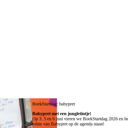
BoekStartdag: babypret
Babypret met een jungletintje!
Op 3, 5 en 6 juni vieren we BoekStartdag 2026 en het
editie van Babypret op de agenda staan!