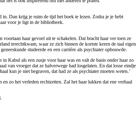
aar het is ook inspirerend om met anderen te praten.
 in. Dan krijg je ruim de tijd het boek te lezen. Zodra je je hebt
ar voor je ligt in de bibliotheek.
n voortaan haar gevoel uit te schakelen. Dat bracht haar ver toen ze
erland terechtkwam, waar ze zich binnen de kortste keren de taal eigen
 geneeskunde studeerde en een carrière als psychiater opbouwde.
r in Kabul als een zusje voor haar was en valt de basis onder haar zo
l van vroeger dat ze halverwege had losgelaten. En dat losse eindje
haal kun je niet begraven, dat had ze als psychiater moeten weten.’
en zo het verleden rechtzetten. Zal het haar lukken dat ene verhaal
.