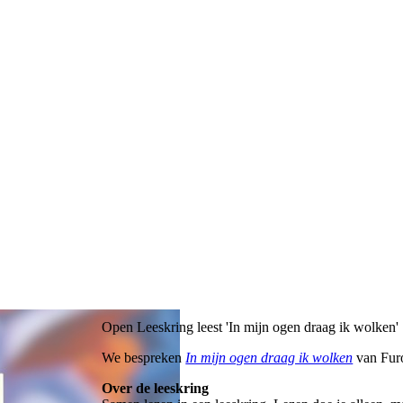
Open Leeskring leest 'In mijn ogen draag ik wolken'
We bespreken
In mijn ogen draag ik wolken
van Fur
Over de leeskring