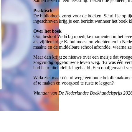
Samen lezen in een leeskring. Lezen doe je alleen, m
Praktisch
De bibliotheek zorgt voor de boeken. Schrijf je op tijd
ingeschreven krijg je een bericht wanneer het boek kla
Over het boek
Ooit besloot Widá bij moeilijke momenten in het leve
als vijftienjarige Kabul moest ontvluchten en in Ned
maakte en de middelbare school afrondde, waarna ze
Maar dan krijgt ze nieuws over een meisje dat vroege
zorgvuldig opgebouwde leven weg. ‘Er was één verhaa
had haar uiteindelijk ingehaald. Een onafgemaakt ver
Widá ziet maar één uitweg: een oude belofte nakomen 
af te maken en voorgoed te ruste te leggen?
Winnaar van De Nederlandse Boekhandelsprijs 2026