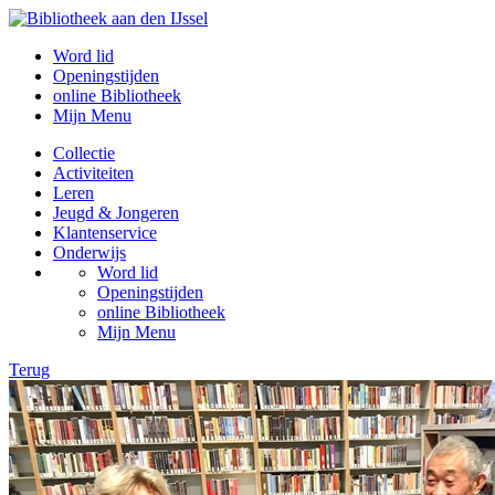
Word lid
Openingstijden
online Bibliotheek
Mijn Menu
Collectie
Activiteiten
Leren
Jeugd & Jongeren
Klantenservice
Onderwijs
Word lid
Openingstijden
online Bibliotheek
Mijn Menu
Terug