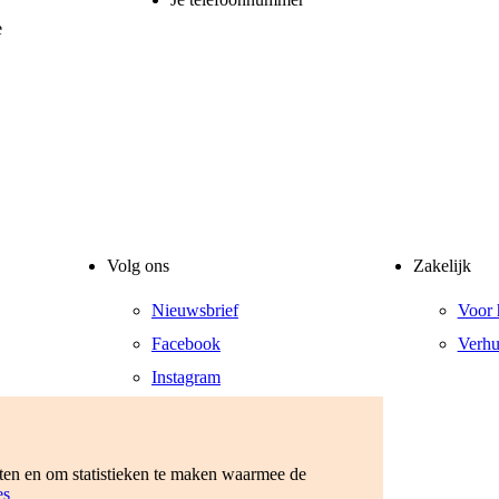
e
Volg ons
Zakelijk
Nieuwsbrief
Voor 
Facebook
Verhu
Instagram
LinkedIn
YouTube
eten en om statistieken te maken waarmee de
es