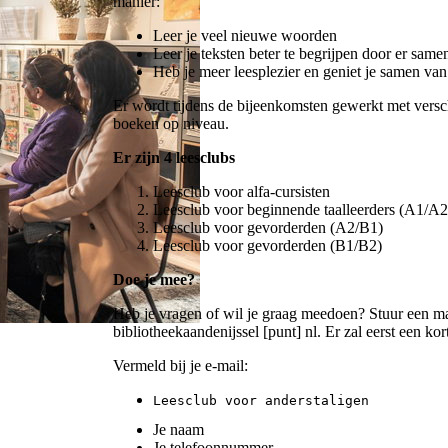
manier:
Leer je veel nieuwe woorden
Leer je teksten beter te begrijpen door er same
Heb je meer leesplezier en geniet je samen van
Er wordt tijdens de bijeenkomsten gewerkt met vers
boeken op niveau.
Er zijn 4 leesclubs
Leesclub voor alfa-cursisten
Leesclub voor beginnende taalleerders (A1/A2
Leesclub voor gevorderden (A2/B1)
Leesclub voor gevorderden (B1/B2)
Doe je mee?
Heb je vragen of wil je graag meedoen? Stuur een ma
bibliotheekaandenijssel [punt] nl
. Er zal eerst een ko
Vermeld bij je e-mail:
Leesclub voor anderstaligen 
Je naam
Je telefoonnummer