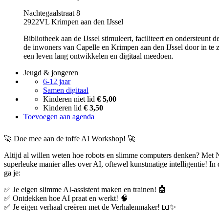
Nachtegaalstraat 8
2922VL Krimpen aan den IJssel
Bibliotheek aan de IJssel stimuleert, faciliteert en ondersteunt
de inwoners van Capelle en Krimpen aan den IJssel door in te z
een leven lang ontwikkelen en digitaal meedoen.
Jeugd & jongeren
6-12 jaar
Samen digitaal
Kinderen niet lid
€ 5,00
Kinderen lid
€ 3,50
Toevoegen aan agenda
🚀 Doe mee aan de toffe AI Workshop! 🚀
Altijd al willen weten hoe robots en slimme computers denken? Met 
superleuke manier alles over AI, oftewel kunstmatige intelligentie! 
ga je:
✅ Je eigen slimme AI-assistent maken en trainen! 🤖
✅ Ontdekken hoe AI praat en werkt! 🧠
✅ Je eigen verhaal creëren met de Verhalenmaker! 📖✨